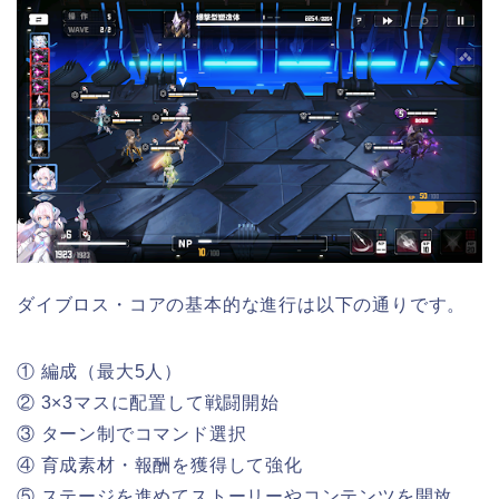
ダイブロス・コアの基本的な進行は以下の通りです。
① 編成（最大5人）
② 3×3マスに配置して戦闘開始
③ ターン制でコマンド選択
④ 育成素材・報酬を獲得して強化
⑤ ステージを進めてストーリーやコンテンツを開放